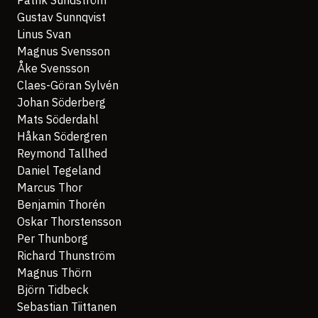
Patrik Sundström
Gustav Sunnqvist
Linus Svan
Magnus Svensson
Åke Svensson
Claes-Göran Sylvén
Johan Söderberg
Mats Söderdahl
Håkan Södergren
Reymond Tallhed
Daniel Tegeland
Marcus Thor
Benjamin Thorén
Oskar Thorstensson
Per Thunborg
Richard Thunström
Magnus Thörn
Björn Tidbeck
Sebastian Tiittanen