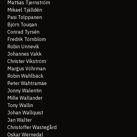
Mattias Tjernström
Mikael Tjälldén
Pasi Tolppanen
Björn Touqan
Conrad Tyrsén
Fredrik Törnblom
Robin Unnevik
Johannes Vakk
Christer Vikström
Margus Vöhrman
Robin Wahlbäck
Peter Wahtramäe
Jonny Walentin
Mille Wallander
Tony Wallin
Johan Wallquist
Jan Walter
Christoffer Wastegård
Oskar Wernedal