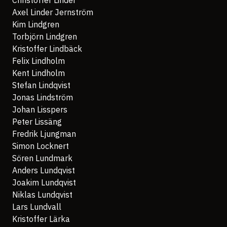
Christoffer Linder
Axel Linder Jernström
Kim Lindgren
Torbjörn Lindgren
Kristoffer Lindbäck
Felix Lindholm
Kent Lindholm
Stefan Lindqvist
Jonas Lindström
Johan Lisspers
Peter Lissäng
Fredrik Ljungman
Simon Locknert
Sören Lundmark
Anders Lundqvist
Joakim Lundqvist
Niklas Lundqvist
Lars Lundvall
Kristoffer Lärka